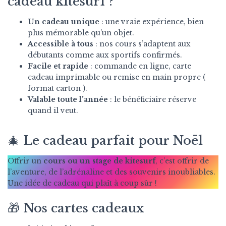
cadeau kitesurf ?
Un cadeau unique
: une vraie expérience, bien
plus mémorable qu’un objet.
Accessible à tous
: nos cours s’adaptent aux
débutants comme aux sportifs confirmés.
Facile et rapide
: commande en ligne, carte
cadeau imprimable ou remise en main propre (
format carton ).
Valable toute l’année
: le bénéficiaire réserve
quand il veut.
🎄 Le cadeau parfait pour Noël
Offrir un
cours ou un stage de kitesurf
, c’est offrir de
l’aventure, de l’adrénaline et des souvenirs inoubliables.
Une idée de cadeau qui plaît à coup sûr !
🎁 Nos cartes cadeaux