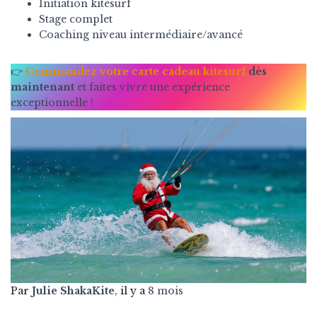
Initiation kitesurf
Stage complet
Coaching niveau intermédiaire/avancé
👉
Commandez votre carte cadeau kitesurf
dès
maintenant
et faites vivre une expérience
exceptionnelle !
Par
Julie ShakaKite
, il y a
8 mois