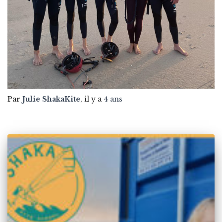
Par
Julie ShakaKite
, il y a
4 ans