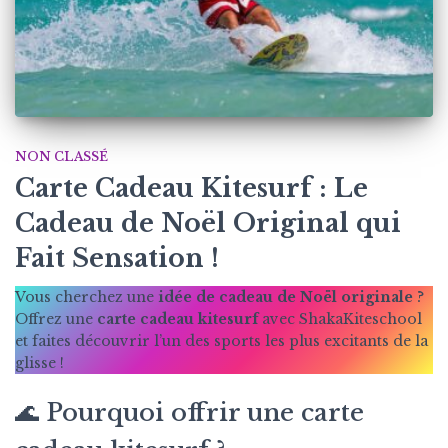
NON CLASSÉ
Carte Cadeau Kitesurf : Le
Cadeau de Noël Original qui
Fait Sensation !
Vous cherchez une
idée de cadeau de Noël originale
?
Offrez une
carte cadeau kitesurf
avec ShakaKiteschool
et faites découvrir l’un des sports les plus excitants de la
glisse !
🌊 Pourquoi offrir une carte