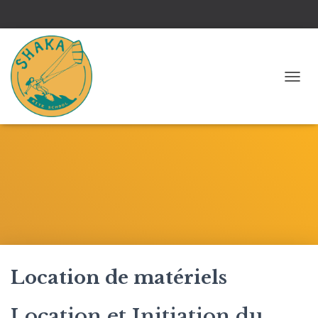
OUVR
Location de matériels
Location et Initiation du